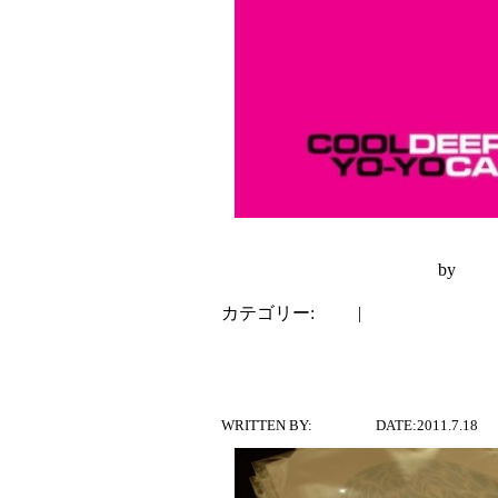
Cool (Cover by Deerhunter)
by
DFA 
カテゴリー:
dialy
|
コメントはまだあ
SUISAW Exhibitio
WRITTEN BY:
SAKANA
DATE:2011.7.18