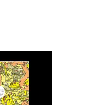
。
りません »
w Deep Is Your Love? (Emperor