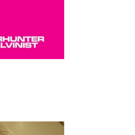
Records
りません »
n Vo.1 Photo Report