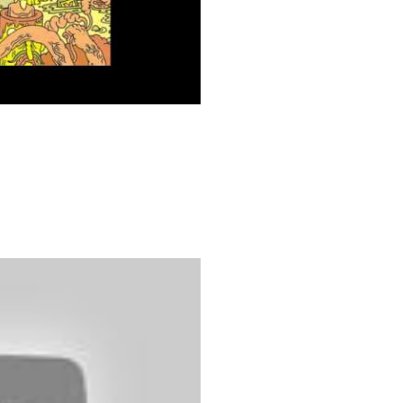
りません »
ool (PYLON COVER)