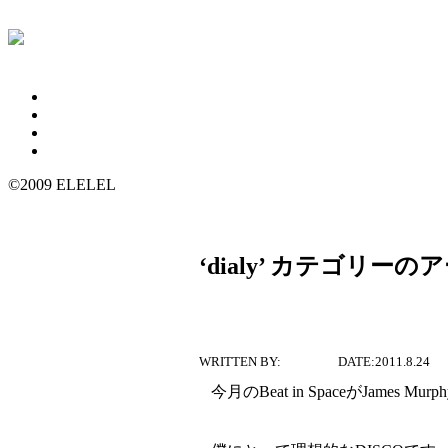
CONCEPT
BLOG
PAST PARTY
CONTACT
©2009 ELELEL
‘dialy’ カテゴリー
BIS Radio Show #
WRITTEN BY:
SAKANA
DATE:2011.8.24
今月のBeat in SpaceがJames Mu
http://www.beatsinspace.net/playlists